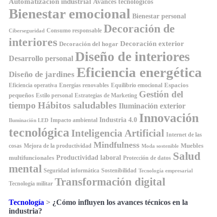
Automatización industrial
Avances tecnológicos
Bienestar emocional
Bienestar personal
Decoración de
Consumo responsable
Ciberseguridad
interiores
Decoración exterior
Decoración del hogar
Diseño de interiores
Desarrollo personal
Eficiencia energética
Diseño de jardines
Espacios
Equilibrio emocional
Eficiencia operativa
Energías renovables
Gestión del
pequeños
Estilo personal
Estrategias de Marketing
Hábitos saludables
tiempo
Iluminación exterior
Innovación
Industria 4.0
Impacto ambiental
Iluminación LED
tecnológica
Inteligencia Artificial
Internet de las
Mindfulness
Muebles
cosas
Mejora de la productividad
Moda sostenible
Salud
Productividad laboral
multifuncionales
Protección de datos
mental
Seguridad informática
Sostenibilidad
Tecnología empresarial
Transformación digital
Tecnología militar
Tecnología
>
¿Cómo influyen los avances técnicos en la
industria?