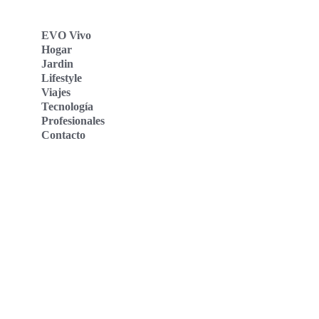
EVO Vivo
Hogar
Jardin
Lifestyle
Viajes
Tecnología
Profesionales
Contacto
Evo Vivo Deutschland
Evo Vivo España
Evo Vivo Nederland
Evo Vivo Schweiz
Nosotros