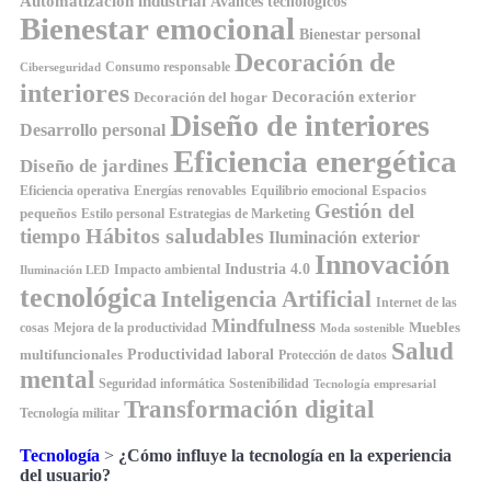
Automatización industrial
Avances tecnológicos
Bienestar emocional
Bienestar personal
Decoración de
Consumo responsable
Ciberseguridad
interiores
Decoración exterior
Decoración del hogar
Diseño de interiores
Desarrollo personal
Eficiencia energética
Diseño de jardines
Espacios
Equilibrio emocional
Eficiencia operativa
Energías renovables
Gestión del
pequeños
Estilo personal
Estrategias de Marketing
Hábitos saludables
tiempo
Iluminación exterior
Innovación
Industria 4.0
Impacto ambiental
Iluminación LED
tecnológica
Inteligencia Artificial
Internet de las
Mindfulness
Muebles
cosas
Mejora de la productividad
Moda sostenible
Salud
Productividad laboral
multifuncionales
Protección de datos
mental
Seguridad informática
Sostenibilidad
Tecnología empresarial
Transformación digital
Tecnología militar
Tecnología
>
¿Cómo influye la tecnología en la experiencia
del usuario?