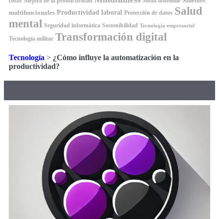
Muebles
cosas
Mejora de la productividad
Moda sostenible
Salud
Productividad laboral
multifuncionales
Protección de datos
mental
Seguridad informática
Sostenibilidad
Tecnología empresarial
Transformación digital
Tecnología militar
Tecnología
>
¿Cómo influye la automatización en la
productividad?