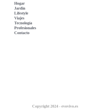
Hogar
Jardin
Lifestyle
Viajes
Tecnología
Profesionales
Contacto
Evo Vivo Deutschland
Evo Vivo España
Evo Vivo Nederland
Evo Vivo Schweiz
Nosotros
Copyright 2024 - evovivo.es