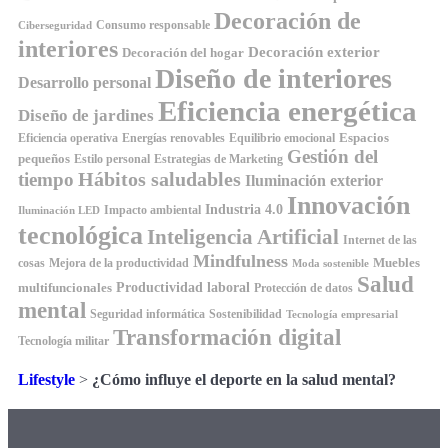
Decoración de
Consumo responsable
Ciberseguridad
interiores
Decoración exterior
Decoración del hogar
Diseño de interiores
Desarrollo personal
Eficiencia energética
Diseño de jardines
Espacios
Equilibrio emocional
Eficiencia operativa
Energías renovables
Gestión del
pequeños
Estilo personal
Estrategias de Marketing
Hábitos saludables
tiempo
Iluminación exterior
Innovación
Industria 4.0
Impacto ambiental
Iluminación LED
tecnológica
Inteligencia Artificial
Internet de las
Mindfulness
Muebles
cosas
Mejora de la productividad
Moda sostenible
Salud
Productividad laboral
multifuncionales
Protección de datos
mental
Seguridad informática
Sostenibilidad
Tecnología empresarial
Transformación digital
Tecnología militar
Lifestyle
>
¿Cómo influye el deporte en la salud mental?