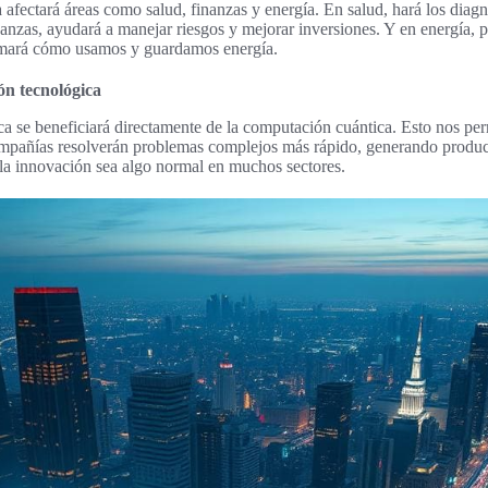
afectará áreas como salud, finanzas y energía. En salud, hará los dia
nanzas, ayudará a manejar riesgos y mejorar inversiones. Y en energía, p
ormará cómo usamos y guardamos energía.
ón tecnológica
a se beneficiará directamente de la computación cuántica. Esto nos perm
ompañías resolverán problemas complejos más rápido, generando product
la innovación sea algo normal en muchos sectores.