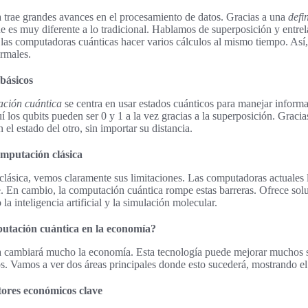
 trae grandes avances en el procesamiento de datos. Gracias a una
defi
e es muy diferente a lo tradicional. Hablamos de superposición y entr
a las computadoras cuánticas hacer varios cálculos al mismo tiempo. As
rmales.
 básicos
ación cuántica
se centra en usar estados cuánticos para manejar informa
los qubits pueden ser 0 y 1 a la vez gracias a la superposición. Gracias
 el estado del otro, sin importar su distancia.
mputación clásica
clásica, vemos claramente sus limitaciones. Las computadoras actuales
. En cambio, la computación cuántica rompe estas barreras. Ofrece sol
a inteligencia artificial y la simulación molecular.
putación cuántica en la economía?
 cambiará mucho la economía. Esta tecnología puede mejorar muchos s
cos. Vamos a ver dos áreas principales donde esto sucederá, mostrando e
tores económicos clave