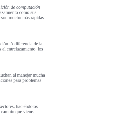
nición de computación
elazamiento como sus
í, son mucho más rápidas
ción. A diferencia de la
 al entrelazamiento, los
 luchan al manejar mucha
uciones para problemas
ectores, haciéndolos
l cambio que viene.