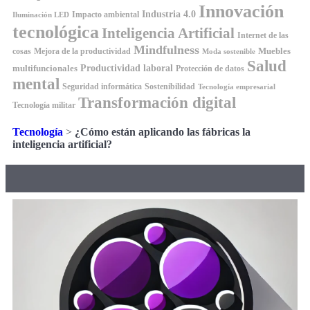
Innovación
Industria 4.0
Impacto ambiental
Iluminación LED
tecnológica
Inteligencia Artificial
Internet de las
Mindfulness
Muebles
cosas
Mejora de la productividad
Moda sostenible
Salud
Productividad laboral
multifuncionales
Protección de datos
mental
Seguridad informática
Sostenibilidad
Tecnología empresarial
Transformación digital
Tecnología militar
Tecnología
>
¿Cómo están aplicando las fábricas la
inteligencia artificial?