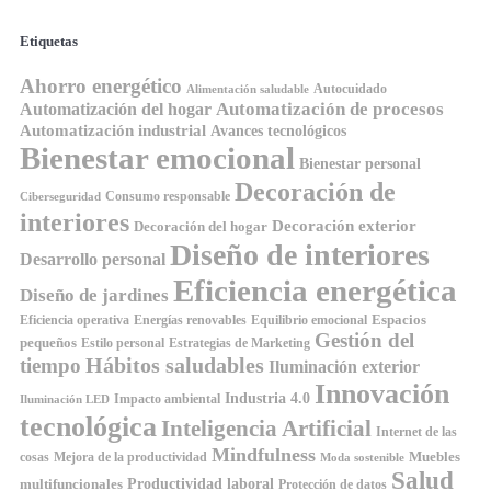
Etiquetas
Ahorro energético
Autocuidado
Alimentación saludable
Automatización de procesos
Automatización del hogar
Automatización industrial
Avances tecnológicos
Bienestar emocional
Bienestar personal
Decoración de
Consumo responsable
Ciberseguridad
interiores
Decoración exterior
Decoración del hogar
Diseño de interiores
Desarrollo personal
Eficiencia energética
Diseño de jardines
Espacios
Equilibrio emocional
Eficiencia operativa
Energías renovables
Gestión del
pequeños
Estilo personal
Estrategias de Marketing
Hábitos saludables
tiempo
Iluminación exterior
Innovación
Industria 4.0
Impacto ambiental
Iluminación LED
tecnológica
Inteligencia Artificial
Internet de las
Mindfulness
Muebles
cosas
Mejora de la productividad
Moda sostenible
Salud
Productividad laboral
multifuncionales
Protección de datos