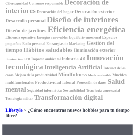
Decoración de
Consumo responsable
Ciberseguridad
interiores
Decoración exterior
Decoración del hogar
Diseño de interiores
Desarrollo personal
Eficiencia energética
Diseño de jardines
Espacios
Equilibrio emocional
Eficiencia operativa
Energías renovables
Gestión del
pequeños
Estilo personal
Estrategias de Marketing
Hábitos saludables
tiempo
Iluminación exterior
Innovación
Industria 4.0
Impacto ambiental
Iluminación LED
tecnológica
Inteligencia Artificial
Internet de las
Mindfulness
Muebles
cosas
Mejora de la productividad
Moda sostenible
Salud
Productividad laboral
multifuncionales
Protección de datos
mental
Seguridad informática
Sostenibilidad
Tecnología empresarial
Transformación digital
Tecnología militar
Lifestyle
>
¿Cómo encuentras nuevos hobbies para tu tiempo
libre?