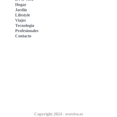
Hogar
Jardin
Lifestyle
Viajes
Tecnología
Profesionales
Contacto
Evo Vivo Deutschland
Evo Vivo España
Evo Vivo Nederland
Evo Vivo Schweiz
Nosotros
Copyright 2024 - evovivo.es