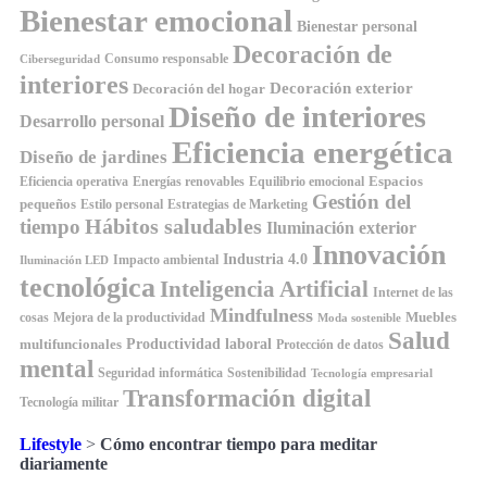
Bienestar emocional
Bienestar personal
Decoración de
Consumo responsable
Ciberseguridad
interiores
Decoración exterior
Decoración del hogar
Diseño de interiores
Desarrollo personal
Eficiencia energética
Diseño de jardines
Espacios
Equilibrio emocional
Eficiencia operativa
Energías renovables
Gestión del
pequeños
Estilo personal
Estrategias de Marketing
Hábitos saludables
tiempo
Iluminación exterior
Innovación
Industria 4.0
Impacto ambiental
Iluminación LED
tecnológica
Inteligencia Artificial
Internet de las
Mindfulness
Muebles
cosas
Mejora de la productividad
Moda sostenible
Salud
Productividad laboral
multifuncionales
Protección de datos
mental
Seguridad informática
Sostenibilidad
Tecnología empresarial
Transformación digital
Tecnología militar
Lifestyle
>
Cómo encontrar tiempo para meditar
diariamente