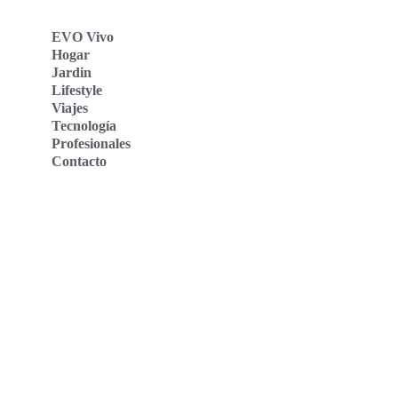
EVO Vivo
Hogar
Jardin
Lifestyle
Viajes
Tecnología
Profesionales
Contacto
Evo Vivo Deutschland
Evo Vivo España
Evo Vivo Nederland
Evo Vivo Schweiz
Nosotros