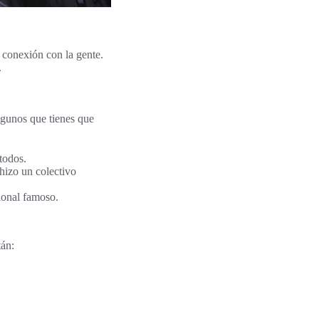
 conexión con la gente.
.
lgunos que tienes que
 todos.
 hizo un colectivo
cional famoso.
tán: