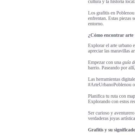
cultura y la historia local
Los grafitis en Poblenou 
enfrentan. Estas piezas 
entorno.
¿Cómo encontrar arte
Explorar el arte urbano 
apreciar las maravillas a
Empezar con una
guía d
barrio. Paseando por all
Las herramientas digital
#ArteUrbanoPoblenou o seg
Planifica tu ruta con map
Explorando con estos rec
Ser curioso y aventurero
verdaderas joyas artísti
Grafitis y su significa