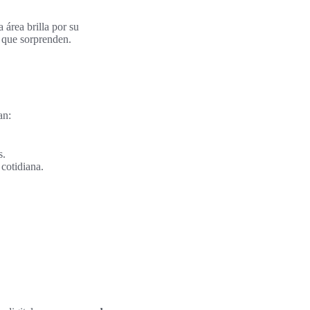
 área brilla por su
s que sorprenden.
an:
s.
cotidiana.