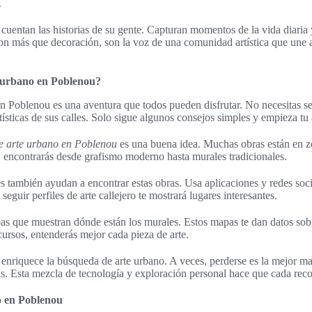
.
cuentan las historias de su gente. Capturan momentos de la vida diaria y
son más que decoración, son la voz de una comunidad artística que une 
 urbano en Poblenou?
en Poblenou es una aventura que todos pueden disfrutar. No necesitas se
rtísticas de sus calles. Solo sigue algunos consejos simples y empieza tu
e arte urbano en Poblenou
es una buena idea. Muchas obras están en zo
í, encontrarás desde grafismo moderno hasta murales tradicionales.
es también ayudan a encontrar estas obras. Usa aplicaciones y redes soc
uir perfiles de arte callejero te mostrará lugares interesantes.
as que muestran dónde están los murales. Estos mapas te dan datos sobre 
ursos, entenderás mejor cada pieza de arte.
 enriquece la búsqueda de arte urbano. A veces, perderse es la mejor m
cas. Esta mezcla de tecnología y exploración personal hace que cada reco
do en Poblenou