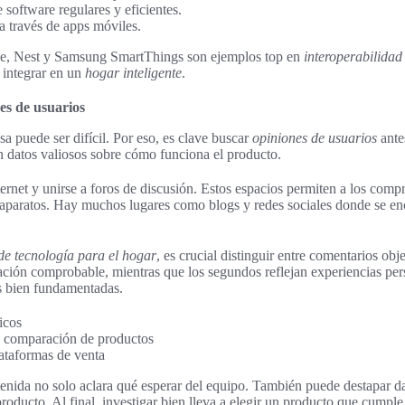
 software regulares y eficientes.
a través de apps móviles.
e, Nest y Samsung SmartThings son ejemplos top en
interoperabilidad 
e integrar en un
hogar inteligente
.
es de usuarios
sa puede ser difícil. Por eso, es clave buscar
opiniones de usuarios
ante
 datos valiosos sobre cómo funciona el producto.
nternet y unirse a foros de discusión. Estos espacios permiten a los com
s aparatos. Hay muchos lugares como blogs y redes sociales donde se e
 de tecnología para el hogar
, es crucial distinguir entre comentarios obj
ción comprobable, mientras que los segundos reflejan experiencias per
s bien fundamentadas.
icos
de comparación de productos
ataformas de venta
enida no solo aclara qué esperar del equipo. También puede destapar 
producto. Al final, investigar bien lleva a elegir un producto que cumple