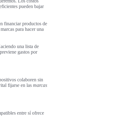
 queremos. Los costos
 eficientes pueden bajar
en financiar productos de
y marcas para hacer una
aciendo una lista de
previene gastos por
positivos colaboren sin
tal fijarse en las
marcas
patibles entre sí ofrece