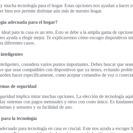
ay mucha tecnología para el hogar. Estas opciones nos ayudan a hacer 
 bien nos permite disfrutar aún más de nuestro hogar.
ogía adecuada para el hogar?
 ideal para tu casa es un reto. Esto se debe a la amplia gama de opcion
ares ayuda a elegir mejor. Te explicaremos cómo escoger dispositivos in
a diferentes casos.
 inteligentes
nteligentes
, considera varios puntos importantes. Debes buscar que sean 
ave que sean compatibles con dispositivos que ya tienes, evitando prob
eden hacer específicamente, como aceptar comandos de voz o conectars
temas de seguridad
eguridad
implica mirar muchas opciones. La elección de tecnología aquí
. Hay sistemas con pagos mensuales y otros con costo único. Es fundame
larmas y sensores y su facilidad de uso.
 para la tecnología
decuado para tecnología en casa es crucial. Este nos ayuda a escoger 