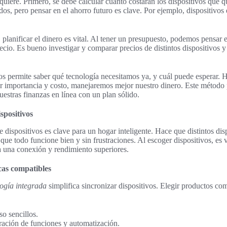
 quiere. Primero, se debe calcular cuánto costarán los dispositivos que
ados, pero pensar en el ahorro futuro es clave. Por ejemplo, dispositivos
 planificar el dinero es vital. Al tener un presupuesto, podemos pensar 
ecio. Es bueno investigar y comparar precios de distintos dispositivos 
os permite saber qué tecnología necesitamos ya, y cuál puede esperar. H
r importancia y costo, manejaremos mejor nuestro dinero. Este método 
estras finanzas en línea con un plan sólido.
spositivos
e dispositivos es clave para un hogar inteligente. Hace que distintos dis
ue todo funcione bien y sin frustraciones. Al escoger dispositivos, es vi
ra una conexión y rendimiento superiores.
cas compatibles
logía integrada
simplifica sincronizar dispositivos. Elegir productos com
o sencillos.
ración de funciones y automatización.