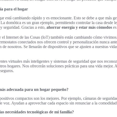
ía para el hogar
gar está cambiando rápido y es emocionante. Esto se debe a que más gen
 La domótica es un gran ejemplo, permitiendo controlar la casa desde le
y seguridad. Gracias a esto,
ahorrar energía y estar más cómodos
es 
al y el Internet de las Cosas (IoT) también están cambiando cómo vivimo
termostatos conectados nos ofrecen control y personalización nunca antes
n de nosotros. Se llenarán de dispositivos que se ajusten a nuestras vid
ntes virtuales más inteligentes y sistemas de seguridad que nos recono
ros hogares. Nos ofrecerán soluciones prácticas para una vida mejor.
 seguros.
a más adecuada para un hogar pequeño?
positivos compactos son los mejores. Por ejemplo, cámaras de segurida
s de voz. Ayudan a aprovechar cada espacio sin renunciar a la comodidad
s necesidades tecnológicas de mi familia?