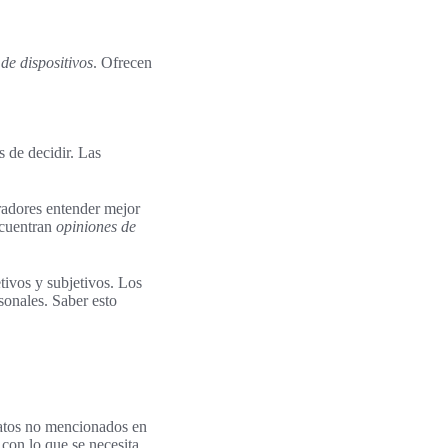
de dispositivos
. Ofrecen
s de decidir. Las
pradores entender mejor
ncuentran
opiniones de
etivos y subjetivos. Los
sonales. Saber esto
datos no mencionados en
 con lo que se necesita.