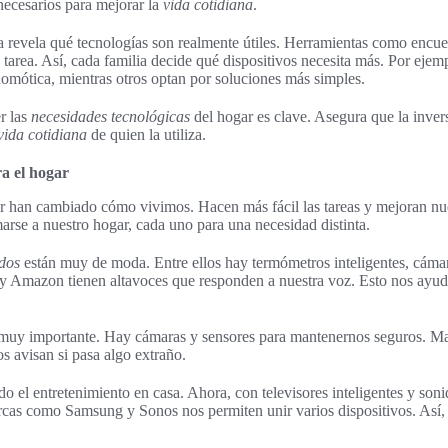
 necesarios para mejorar la
vida cotidiana
.
revela qué tecnologías son realmente útiles. Herramientas como encuest
ta tarea. Así, cada familia decide qué dispositivos necesita más. Por eje
domótica, mientras otros optan por soluciones más simples.
r las
necesidades tecnológicas
del hogar es clave. Asegura que la inver
vida cotidiana
de quien la utiliza.
ra el hogar
ar han cambiado cómo vivimos. Hacen más fácil las tareas y mejoran n
rse a nuestro hogar, cada uno para una necesidad distinta.
ados
están muy de moda. Entre ellos hay termómetros inteligentes, cámar
Amazon tienen altavoces que responden a nuestra voz. Esto nos ayuda
 muy importante. Hay cámaras y sensores para mantenernos seguros. M
s avisan si pasa algo extraño.
o el entretenimiento en casa. Ahora, con televisores inteligentes y son
arcas como Samsung y Sonos nos permiten unir varios dispositivos. Así, 