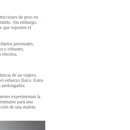
tricciones de peso en
rmitido. Sin embargo,
je
que soporten el
objetos personales,
za y robustez,
 efectiva.
encia de un viajero.
l esfuerzo físico. Estos
s prolongados.
uienes experimentan la
erminante para una
ección de una
maleta