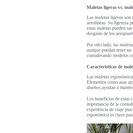
Maletas ligeras vs. mal
Las
maletas ligeras
son i
aerolíneas. Su ligereza p
estas maletas pueden sacr
desgaste de los aeropuer
Por otro lado, las
maleta
aunque puedan tener un p
considerando modelos c
Características de mal
Las
maletas ergonómica
Elementos como asas ajust
diseños ayudan a manten
Los beneficios de estas c
importancia de la comodi
experiencia de viaje pla
ergonómica
es clave par