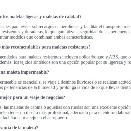
entre maletas ligeras y maletas de calidad?
deales para evitar sobrecargos en aerolíneas y facilitar el transporte, mi
 resistentes y duraderas, lo que garantiza la seguridad de las pertenencia
trar modelos que combinan ambas características.
s más recomendables para maletas resistentes?
endados para maletas resistentes incluyen policarbonato y ABS, que of
demás, los tejidos sintéticos son una opción popular por su ligereza y re
 una maleta impermeable?
rmeable es esencial si se viaja a destinos lluviosos o se realizan activida
las pertenencias de la humedad y prolonga la vida de lo que llevas dentr
 mejor para un viaje de negocios?
s, las maletas de cabina o aquellas con ruedas son una excelente opció
 suelen tener un diseño más profesional, adecuado para el entorno labora
facilitar su manejo en el aeropuerto.
rantía de la maleta?