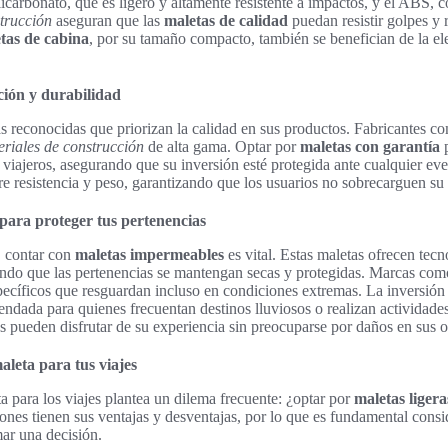
licarbonato, que es ligero y altamente resistente a impactos, y el ABS, 
trucción
aseguran que las
maletas de calidad
puedan resistir golpes y
tas de cabina
, por su tamaño compacto, también se benefician de la el
ción y durabilidad
s reconocidas que priorizan la calidad en sus productos. Fabricantes 
eriales de construcción
de alta gama. Optar por
maletas con garantía
p
 viajeros, asegurando que su inversión esté protegida ante cualquier ev
re resistencia y peso, garantizando que los usuarios no sobrecarguen su
para proteger tus pertenencias
, contar con
maletas impermeables
es vital. Estas maletas ofrecen tec
ando que las pertenencias se mantengan secas y protegidas. Marcas com
ecíficos que resguardan incluso en condiciones extremas. La inversió
ndada para quienes frecuentan destinos lluviosos o realizan actividades 
os pueden disfrutar de su experiencia sin preocuparse por daños en sus o
aleta para tus viajes
a para los viajes plantea un dilema frecuente: ¿optar por
maletas ligera
nes tienen sus ventajas y desventajas, por lo que es fundamental consi
mar una decisión.