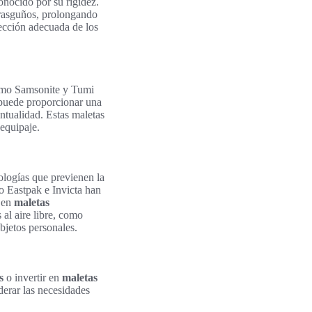
conocido por su rigidez.
 rasguños, prolongando
ección adecuada de los
como Samsonite y Tumi
uede proporcionar una
entualidad. Estas maletas
 equipaje.
nologías que previenen la
o Eastpak e Invicta han
n en
maletas
al aire libre, como
bjetos personales.
s
o invertir en
maletas
derar las necesidades