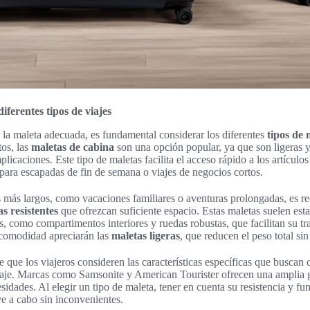
iferentes tipos de viajes
r la maleta adecuada, es fundamental considerar los diferentes
tipos de 
tos, las
maletas de cabina
son una opción popular, ya que son ligeras y
mplicaciones. Este tipo de maletas facilita el acceso rápido a los artícul
l para escapadas de fin de semana o viajes de negocios cortos.
es más largos, como vacaciones familiares o aventuras prolongadas, es 
s resistentes
que ofrezcan suficiente espacio. Estas maletas suelen est
es, como compartimentos interiores y ruedas robustas, que facilitan su tr
 comodidad apreciarán las
maletas ligeras
, que reducen el peso total sin
e que los viajeros consideren las características específicas que buscan
viaje. Marcas como Samsonite y American Tourister ofrecen una amplia
sidades. Al elegir un tipo de maleta, tener en cuenta su resistencia y f
ve a cabo sin inconvenientes.