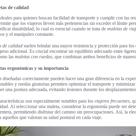
etas de calidad
deales para quienes buscan facilidad de transporte y cumplir con las res
ermite que los viajeros lleven más pertenencias sin exceder el límite pe
ificar durabilidad, lo cual es esencial cuando se trata de
maletas de via
tos y el manipuleo constante.
s de calidad
suelen brindar una mayor resistencia y protección para los 
eso adicional. Es crucial encontrar un equilibrio adecuado entre ligere
omo las
maletas con ruedas
, que combinan ambos beneficios de manera
etas ergonómicas y su importancia
s
diseñadas correctamente pueden hacer una gran diferencia en la experi
ables y ruedas giratorias permiten optimizar el transporte y minimizar e
er una postura adecuada, evitando lesiones durante los desplazamiento
aracterísticas son especialmente notables para los
viajeros frecuentes
, q
dad. Al seleccionar una maleta, considerar la ergonomía puede ser det
centera, permitiendo disfrutar del camino sin preocupaciones. Así, la el
a aquellos que valoran su salud postural en cada viaje.