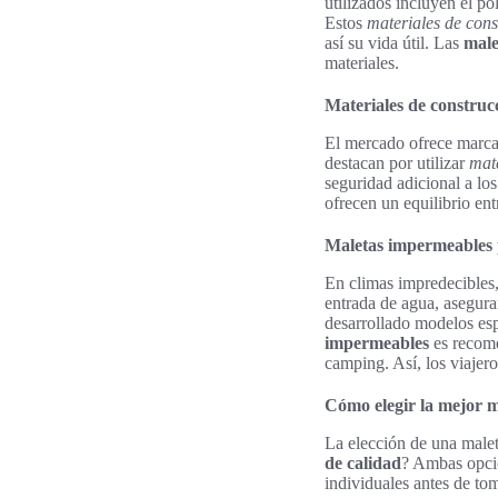
utilizados incluyen el po
Estos
materiales de cons
así su vida útil. Las
male
materiales.
Materiales de construc
El mercado ofrece marca
destacan por utilizar
mat
seguridad adicional a los
ofrecen un equilibrio ent
Maletas impermeables 
En climas impredecibles
entrada de agua, asegur
desarrollado modelos esp
impermeables
es recome
camping. Así, los viajer
Cómo elegir la mejor m
La elección de una malet
de calidad
? Ambas opcio
individuales antes de to