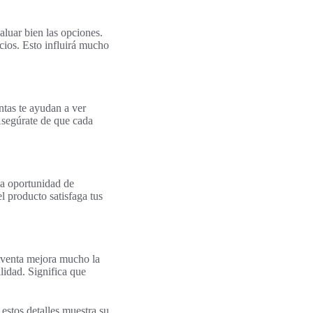
luar bien las opciones.
ecios. Esto influirá mucho
tas te ayudan a ver
Asegúrate de que cada
la oportunidad de
l producto satisfaga tus
stventa mejora mucho la
lidad. Significa que
estos detalles muestra su