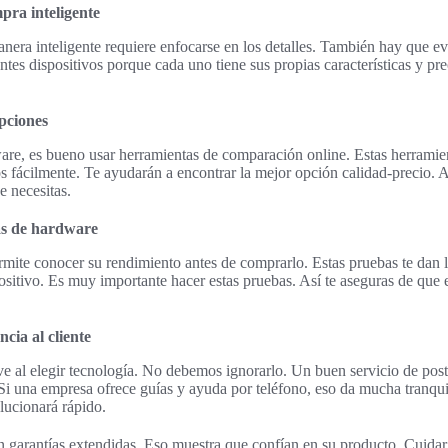
pra inteligente
ra inteligente requiere enfocarse en los detalles. También hay que eva
tes dispositivos porque cada uno tiene sus propias características y pr
pciones
e, es bueno usar herramientas de comparación online. Estas herramien
os fácilmente. Te ayudarán a encontrar la mejor opción calidad-precio. 
 necesitas.
as de hardware
rmite conocer su rendimiento antes de comprarlo. Estas pruebas te dan 
ositivo. Es muy importante hacer estas pruebas. Así te aseguras de que e
ncia al cliente
ave al elegir tecnología. No debemos ignorarlo. Un buen servicio de po
 Si una empresa ofrece guías y ayuda por teléfono, eso da mucha tranqui
lucionará rápido.
n garantías extendidas. Eso muestra que confían en su producto. Cuidar 