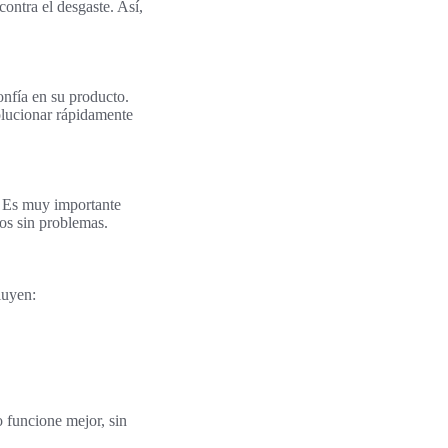
ontra el desgaste. Así,
onfía en su producto.
olucionar rápidamente
. Es muy importante
tos sin problemas.
luyen:
o funcione mejor, sin