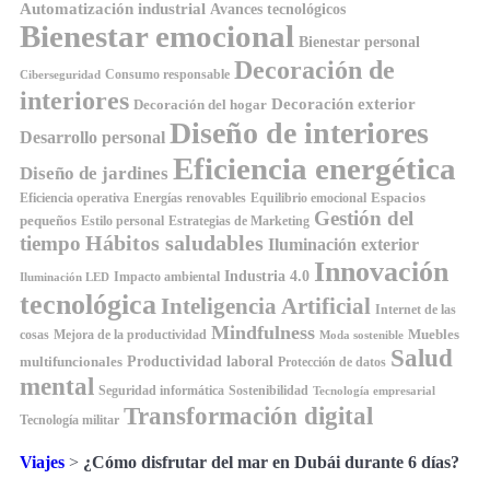
Automatización industrial
Avances tecnológicos
Bienestar emocional
Bienestar personal
Decoración de
Consumo responsable
Ciberseguridad
interiores
Decoración exterior
Decoración del hogar
Diseño de interiores
Desarrollo personal
Eficiencia energética
Diseño de jardines
Espacios
Equilibrio emocional
Eficiencia operativa
Energías renovables
Gestión del
pequeños
Estilo personal
Estrategias de Marketing
Hábitos saludables
tiempo
Iluminación exterior
Innovación
Industria 4.0
Impacto ambiental
Iluminación LED
tecnológica
Inteligencia Artificial
Internet de las
Mindfulness
Muebles
cosas
Mejora de la productividad
Moda sostenible
Salud
Productividad laboral
multifuncionales
Protección de datos
mental
Seguridad informática
Sostenibilidad
Tecnología empresarial
Transformación digital
Tecnología militar
Viajes
>
¿Cómo disfrutar del mar en Dubái durante 6 días?