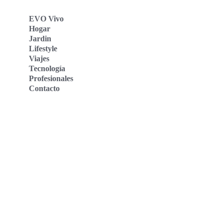
EVO Vivo
Hogar
Jardin
Lifestyle
Viajes
Tecnología
Profesionales
Contacto
Evo Vivo Deutschland
Evo Vivo España
Evo Vivo Nederland
Evo Vivo Schweiz
Nosotros