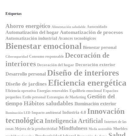
Etiquetas
Ahorro energético
Autocuidado
Alimentación saludable
Automatización de procesos
Automatización del hogar
Automatización industrial
Avances tecnológicos
Bienestar emocional
Bienestar personal
Decoración de
Consumo responsable
Ciberseguridad
interiores
Decoración exterior
Decoración del hogar
Diseño de interiores
Desarrollo personal
Eficiencia energética
Diseño de jardines
Espacios
Equilibrio emocional
Eficiencia operativa
Energías renovables
Gestión del
pequeños
Estilo personal
Estrategias de Marketing
Hábitos saludables
tiempo
Iluminación exterior
Innovación
Industria 4.0
Impacto ambiental
Iluminación LED
tecnológica
Inteligencia Artificial
Internet de las
Mindfulness
Muebles
cosas
Mejora de la productividad
Moda sostenible
Salud