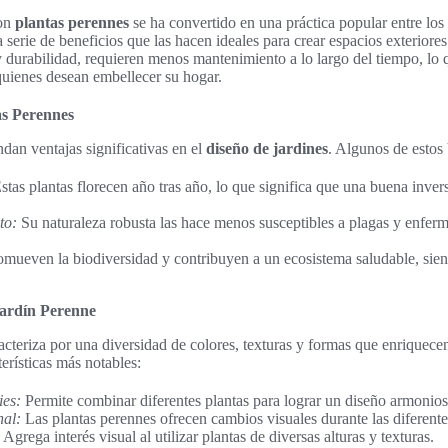
on
plantas perennes
se ha convertido en una práctica popular entre los 
 serie de beneficios que las hacen ideales para crear espacios exteriores 
 y durabilidad, requieren menos mantenimiento a lo largo del tiempo, lo 
uienes desean embellecer su hogar.
as Perennes
ndan ventajas significativas en el
diseño de jardines
. Algunos de estos 
stas plantas florecen año tras año, lo que significa que una buena inver
to:
Su naturaleza robusta las hace menos susceptibles a plagas y enferm
mueven la biodiversidad y contribuyen a un ecosistema saludable, sie
Jardín Perenne
acteriza por una diversidad de colores, texturas y formas que enriquecen
erísticas más notables:
ies:
Permite combinar diferentes plantas para lograr un diseño armonio
nal:
Las plantas perennes ofrecen cambios visuales durante las diferente
Agrega interés visual al utilizar plantas de diversas alturas y texturas.