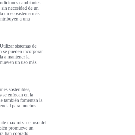
ondiciones cambiantes
 sin necesidad de un
nta un ecosistema más
ontribuyen a una
Utilizar sistemas de
én se pueden incorporar
da a mantener la
romueven un uso más
ines sostenibles,
s
se enfocan en la
que también fomentan la
esencial para muchos
rmite maximizar el uso del
ambién promueve un
ura han cobrado