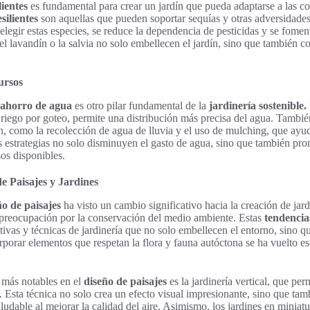
lientes
es fundamental para crear un jardín que pueda adaptarse a las c
silientes
son aquellas que pueden soportar sequías y otras adversidades
 elegir estas especies, se reduce la dependencia de pesticidas y se fome
el lavandín o la salvia no solo embellecen el jardín, sino que también c
ursos
ahorro de agua
es otro pilar fundamental de la
jardinería sostenible.
l riego por goteo, permite una distribución más precisa del agua. Tambi
n, como la recolección de agua de lluvia y el uso de mulching, que ayu
s estrategias no solo disminuyen el gasto de agua, sino que también p
sos disponibles.
e Paisajes y Jardines
ño de paisajes
ha visto un cambio significativo hacia la creación de jard
 preocupación por la conservación del medio ambiente. Estas
tendencia
ativas y técnicas de jardinería que no solo embellecen el entorno, sino 
orporar elementos que respetan la flora y fauna autóctona se ha vuelto 
 más notables en el
diseño de paisajes
es la jardinería vertical, que pe
. Esta técnica no solo crea un efecto visual impresionante, sino que t
ludable al mejorar la calidad del aire. Asimismo, los jardines en miniat