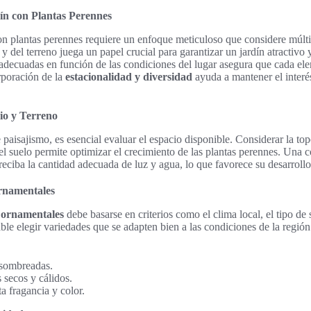
n con Plantas Perennes
n plantas perennes requiere un enfoque meticuloso que considere múltip
 y del terreno juega un papel crucial para garantizar un jardín atractivo
adecuadas en función de las condiciones del lugar asegura que cada ele
orporación de la
estacionalidad y diversidad
ayuda a mantener el interés
cio y Terreno
 paisajismo, es esencial evaluar el espacio disponible. Considerar la top
 del suelo permite optimizar el crecimiento de las plantas perennes. Una c
reciba la cantidad adecuada de luz y agua, lo que favorece su desarrollo
Ornamentales
s ornamentales
debe basarse en criterios como el clima local, el tipo de
le elegir variedades que se adapten bien a las condiciones de la regió
 sombreadas.
 secos y cálidos.
 fragancia y color.