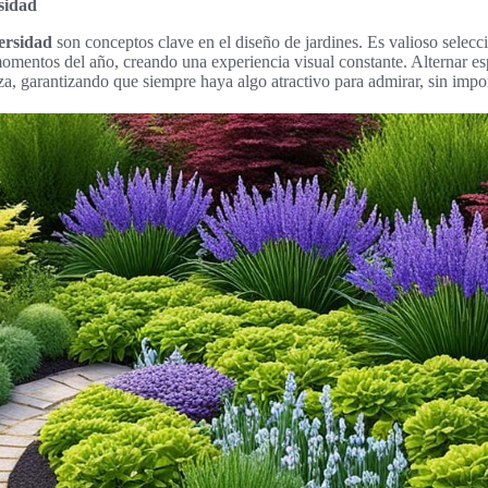
sidad
versidad
son conceptos clave en el diseño de jardines. Es valioso selecc
momentos del año, creando una experiencia visual constante. Alternar es
a, garantizando que siempre haya algo atractivo para admirar, sin impor