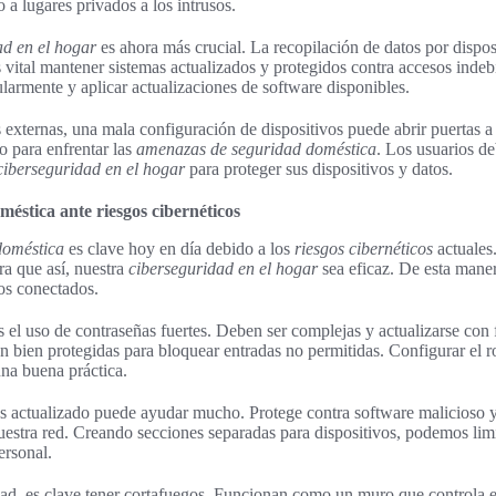
 a lugares privados a los intrusos.
ad en el hogar
es ahora más crucial. La recopilación de datos por dispo
 vital mantener sistemas actualizados y protegidos contra accesos indebi
larmente y aplicar actualizaciones de software disponibles.
xternas, una mala configuración de dispositivos puede abrir puertas a 
o para enfrentar las
amenazas de seguridad doméstica
. Los usuarios de
ciberseguridad en el hogar
para proteger sus dispositivos y datos.
méstica ante riesgos cibernéticos
 doméstica
es clave hoy en día debido a los
riesgos cibernéticos
actuales
a que así, nuestra
ciberseguridad en el hogar
sea eficaz. De esta mane
vos conectados.
 el uso de contraseñas fuertes. Deben ser complejas y actualizarse con 
én bien protegidas para bloquear entradas no permitidas. Configurar el r
a buena práctica.
rus actualizado puede ayudar mucho. Protege contra software malicioso 
nuestra red. Creando secciones separadas para dispositivos, podemos lim
ersonal.
idad, es clave tener cortafuegos. Funcionan como un muro que controla el