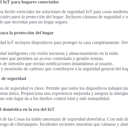
ad IoT para hogares conectados
a hecho esenciales las soluciones de seguridad IoT para casas moderna
nciales para la protección del hogar
. Incluyen cámaras de seguridad y 
 lo que necesitas para un hogar seguro.
 para la protección del hogar
dad IoT incluyen dispositivos para proteger tu casa completamente. De
dad inteligentes con visión nocturna y almacenamiento en la nube.
entes que permiten un acceso controlado y gestión remota.
 de intrusión que envían notificaciones instantáneas al usuario.
y monóxido de carbono que contribuyen a la seguridad general del hog
s de seguridad
mas de seguridad
es clave. Permite que todos los dispositivos trabajen jun
orma única. Proporciona una experiencia mejorada y asegura la sinergia 
n solo lugar da a los dueños control total y más tranquilidad.
doméstica en la era del IoT
et de las Cosas ha traído
amenazas de seguridad doméstica
. Con más di
 riesgo de ciberataques. Incidentes recientes muestran que cámaras y ala