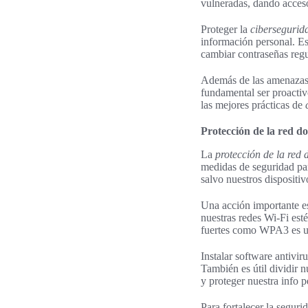
vulneradas, dando acceso
Proteger la
cibersegurid
información personal. Es
cambiar contraseñas regu
Además de las amenazas e
fundamental ser proactiv
las mejores prácticas de
Protección de la red do
La
protección de la red
medidas de seguridad par
salvo nuestros dispositi
Una acción importante es
nuestras redes Wi-Fi est
fuertes como WPA3 es un
Instalar software antivi
También es útil dividir 
y proteger nuestra info p
Para fortalecer la segur