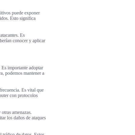
sitivos puede exponer
dos. Esto significa
atacantes. Es
berían conocer y aplicar
. Es importante adoptar
ra, podemos mantener a
frecuencia. Es vital que
outer con protocolos
y otras amenazas.
itar los daños de ataques
 tráfico de datos. Estos