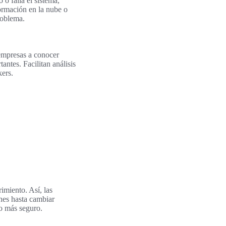
 o falla el sistema,
ormación en la nube o
roblema.
 empresas a conocer
antes. Facilitan análisis
kers.
rimiento. Así, las
hes hasta cambiar
lo más seguro.