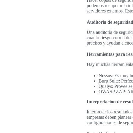
Hacer copias de seguridad
podemos recuperar la inf
servidores externos. Est
Auditoría de segurida
Una auditoría de segurid
cuánto riesgo corren de s
precisos y ayudan a encon
Herramientas para real
Hay muchas herramientas
Nessus: Es muy bu
Burp Suite: Perfec
Qualys: Provee seg
OWASP ZAP: Altam
Interpretación de resu
Interpretar los resultado
empresas deben planear c
configuraciones de seguri