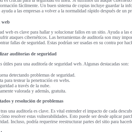
 es crucial para la seguridad en línea. Si sufrimos un ataque cibernético
ormación fácilmente. Un buen sistema de copias incluye guardar la inf
o ayuda a las empresas a volver a la normalidad rápido después de un p
d web
ad web es clave para hallar y solucionar fallos en un sitio. Ayuda a las
ufrir ataques cibernéticos. Las herramientas de auditoría son muy import
trar fallas de seguridad. Estas podrían ser usadas en su contra por hac
izar auditorías de seguridad
 útiles para una auditoría de seguridad web. Algunas destacadas son:
ena detectando problemas de seguridad.
ta para testear la penetración en webs.
uridad a través de la nube.
ente valorada y además, gratuita.
ltados y resolución de problemas
s tras una auditoría es clave. Es vital entender el impacto de cada descub
ómo resolver estas vulnerabilidades. Esto puede ser desde aplicar parc
dad. Incluso, podría requerirse reestructurar partes del sitio para hacer