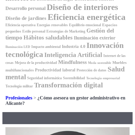
Diseño de interiores
Desarrollo personal
Eficiencia energética
Diseño de jardines
Espacios
Equilibrio emocional
Eficiencia operativa
Energías renovables
Gestión del
pequeños
Estilo personal
Estrategias de Marketing
Hábitos saludables
tiempo
Iluminación exterior
Innovación
Industria 4.0
Impacto ambiental
Iluminación LED
tecnológica
Inteligencia Artificial
Internet de las
Mindfulness
Muebles
cosas
Mejora de la productividad
Moda sostenible
Salud
Productividad laboral
multifuncionales
Protección de datos
mental
Seguridad informática
Sostenibilidad
Tecnología empresarial
Transformación digital
Tecnología militar
Profesionales
>
¿Cómo asesora un gestor administrativo en
Alicante?