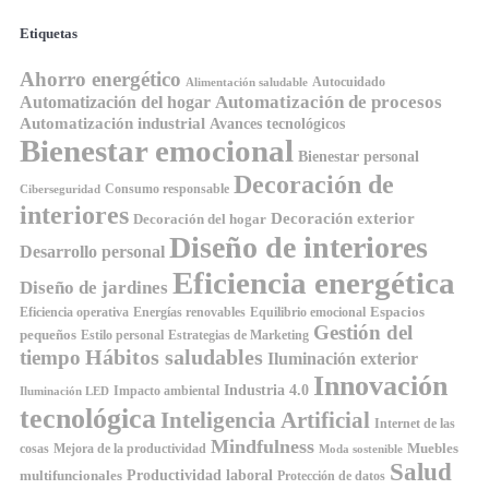
Etiquetas
Ahorro energético
Autocuidado
Alimentación saludable
Automatización de procesos
Automatización del hogar
Automatización industrial
Avances tecnológicos
Bienestar emocional
Bienestar personal
Decoración de
Consumo responsable
Ciberseguridad
interiores
Decoración exterior
Decoración del hogar
Diseño de interiores
Desarrollo personal
Eficiencia energética
Diseño de jardines
Espacios
Equilibrio emocional
Eficiencia operativa
Energías renovables
Gestión del
pequeños
Estilo personal
Estrategias de Marketing
Hábitos saludables
tiempo
Iluminación exterior
Innovación
Industria 4.0
Impacto ambiental
Iluminación LED
tecnológica
Inteligencia Artificial
Internet de las
Mindfulness
Muebles
cosas
Mejora de la productividad
Moda sostenible
Salud
Productividad laboral
multifuncionales
Protección de datos