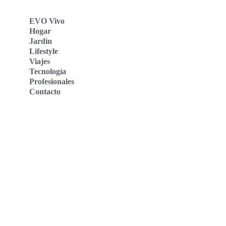
EVO Vivo
Hogar
Jardin
Lifestyle
Viajes
Tecnología
Profesionales
Contacto
Evo Vivo Deutschland
Evo Vivo España
Evo Vivo Nederland
Evo Vivo Schweiz
Nosotros