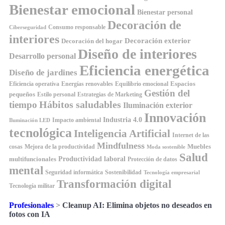
Bienestar emocional
Bienestar personal
Decoración de
Consumo responsable
Ciberseguridad
interiores
Decoración exterior
Decoración del hogar
Diseño de interiores
Desarrollo personal
Eficiencia energética
Diseño de jardines
Espacios
Equilibrio emocional
Eficiencia operativa
Energías renovables
Gestión del
pequeños
Estilo personal
Estrategias de Marketing
Hábitos saludables
tiempo
Iluminación exterior
Innovación
Industria 4.0
Impacto ambiental
Iluminación LED
tecnológica
Inteligencia Artificial
Internet de las
Mindfulness
Muebles
cosas
Mejora de la productividad
Moda sostenible
Salud
Productividad laboral
multifuncionales
Protección de datos
mental
Seguridad informática
Sostenibilidad
Tecnología empresarial
Transformación digital
Tecnología militar
Profesionales
>
Cleanup AI: Elimina objetos no deseados en
fotos con IA