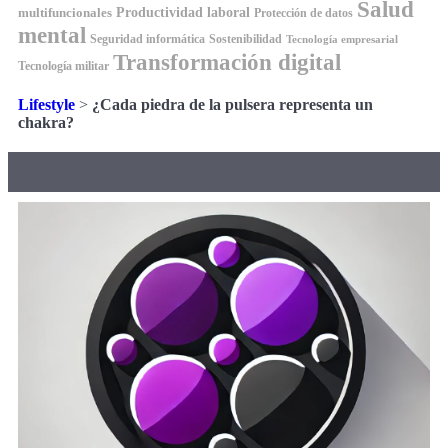
Salud
Productividad laboral
multifuncionales
Protección de datos
mental
Seguridad informática
Sostenibilidad
Tecnología empresarial
Transformación digital
Tecnología militar
Lifestyle
>
¿Cada piedra de la pulsera representa un
chakra?