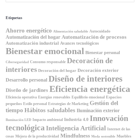
Etiquetas
Ahorro energético
Autocuidado
Alimentación saludable
Automatización de procesos
Automatización del hogar
Automatización industrial
Avances tecnológicos
Bienestar emocional
Bienestar personal
Decoración de
Consumo responsable
Ciberseguridad
interiores
Decoración exterior
Decoración del hogar
Diseño de interiores
Desarrollo personal
Eficiencia energética
Diseño de jardines
Espacios
Equilibrio emocional
Eficiencia operativa
Energías renovables
Gestión del
pequeños
Estilo personal
Estrategias de Marketing
Hábitos saludables
tiempo
Iluminación exterior
Innovación
Industria 4.0
Impacto ambiental
Iluminación LED
tecnológica
Inteligencia Artificial
Internet de las
Mindfulness
Muebles
cosas
Mejora de la productividad
Moda sostenible