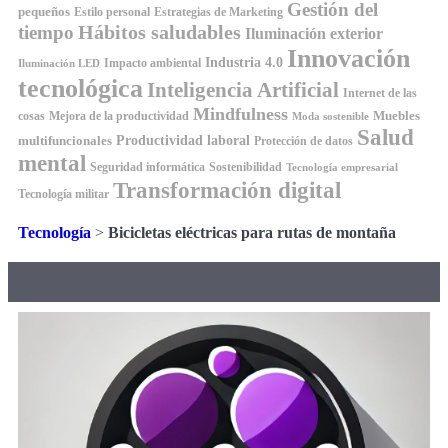
Gestión del
pequeños
Estilo personal
Estrategias de Marketing
Hábitos saludables
tiempo
Iluminación exterior
Innovación
Industria 4.0
Impacto ambiental
Iluminación LED
tecnológica
Inteligencia Artificial
Internet de las
Mindfulness
Muebles
cosas
Mejora de la productividad
Moda sostenible
Salud
Productividad laboral
multifuncionales
Protección de datos
mental
Seguridad informática
Sostenibilidad
Tecnología empresarial
Transformación digital
Tecnología militar
Tecnología
>
Bicicletas eléctricas para rutas de montaña