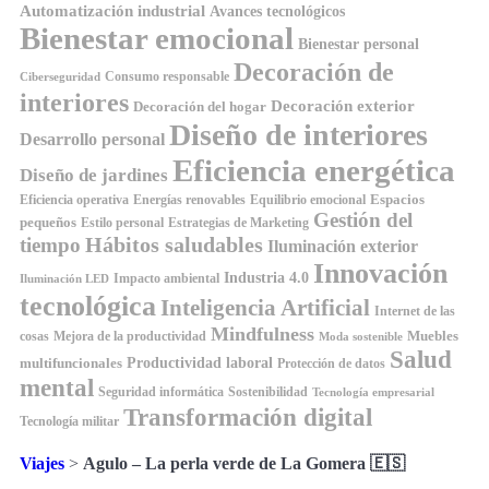
Automatización industrial
Avances tecnológicos
Bienestar emocional
Bienestar personal
Decoración de
Consumo responsable
Ciberseguridad
interiores
Decoración exterior
Decoración del hogar
Diseño de interiores
Desarrollo personal
Eficiencia energética
Diseño de jardines
Espacios
Equilibrio emocional
Eficiencia operativa
Energías renovables
Gestión del
pequeños
Estilo personal
Estrategias de Marketing
Hábitos saludables
tiempo
Iluminación exterior
Innovación
Industria 4.0
Impacto ambiental
Iluminación LED
tecnológica
Inteligencia Artificial
Internet de las
Mindfulness
Muebles
cosas
Mejora de la productividad
Moda sostenible
Salud
Productividad laboral
multifuncionales
Protección de datos
mental
Seguridad informática
Sostenibilidad
Tecnología empresarial
Transformación digital
Tecnología militar
Viajes
>
Agulo – La perla verde de La Gomera 🇪🇸