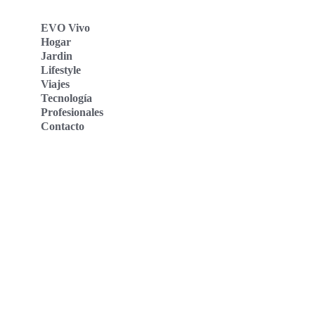
EVO Vivo
Hogar
Jardin
Lifestyle
Viajes
Tecnología
Profesionales
Contacto
Evo Vivo Deutschland
Evo Vivo España
Evo Vivo Nederland
Evo Vivo Schweiz
Nosotros