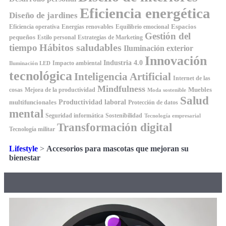
Eficiencia energética
Diseño de jardines
Espacios
Equilibrio emocional
Eficiencia operativa
Energías renovables
Gestión del
pequeños
Estilo personal
Estrategias de Marketing
Hábitos saludables
tiempo
Iluminación exterior
Innovación
Industria 4.0
Impacto ambiental
Iluminación LED
tecnológica
Inteligencia Artificial
Internet de las
Mindfulness
Muebles
cosas
Mejora de la productividad
Moda sostenible
Salud
Productividad laboral
multifuncionales
Protección de datos
mental
Seguridad informática
Sostenibilidad
Tecnología empresarial
Transformación digital
Tecnología militar
Lifestyle
>
Accesorios para mascotas que mejoran su
bienestar