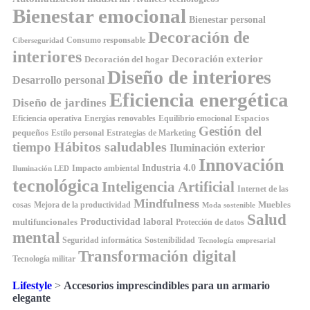
Bienestar emocional
Bienestar personal
Decoración de
Consumo responsable
Ciberseguridad
interiores
Decoración exterior
Decoración del hogar
Diseño de interiores
Desarrollo personal
Eficiencia energética
Diseño de jardines
Espacios
Equilibrio emocional
Eficiencia operativa
Energías renovables
Gestión del
pequeños
Estilo personal
Estrategias de Marketing
Hábitos saludables
tiempo
Iluminación exterior
Innovación
Industria 4.0
Impacto ambiental
Iluminación LED
tecnológica
Inteligencia Artificial
Internet de las
Mindfulness
Muebles
cosas
Mejora de la productividad
Moda sostenible
Salud
Productividad laboral
multifuncionales
Protección de datos
mental
Seguridad informática
Sostenibilidad
Tecnología empresarial
Transformación digital
Tecnología militar
Lifestyle
>
Accesorios imprescindibles para un armario
elegante