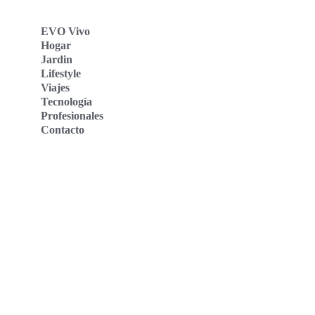
EVO Vivo
Hogar
Jardin
Lifestyle
Viajes
Tecnología
Profesionales
Contacto
Evo Vivo Deutschland
Evo Vivo España
Evo Vivo Nederland
Evo Vivo Schweiz
Nosotros