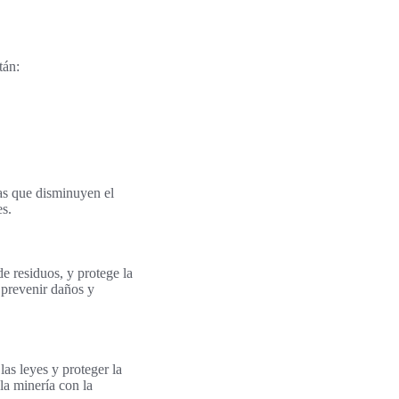
tán:
as que disminuyen el
es.
e residuos, y protege la
 prevenir daños y
as leyes y proteger la
la minería con la